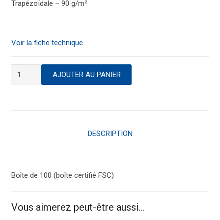
Trapézoïdale – 90 g/m²
Voir la fiche technique
quantité
AJOUTER AU PANIER
de
Enveloppe
blanche
à
fenêtre
DESCRIPTION
110
x
220
Boîte de 100 (boîte certifié FSC)
adhésive
Vous aimerez peut-être aussi…