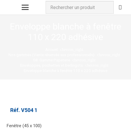
Enveloppe blanche à fenêtre
110 x 220 adhésive
Accueil
chevron_right
Nos gammes (Vente réservée aux professionnels)
chevron_right
08. Gamme Papeterie
chevron_right
Enveloppes, pochettes et berlingots
chevron_right
Enveloppe blanche à fenêtre 110 x 220 adhésive
Réf.
V504 1
Fenêtre (45 x 100)