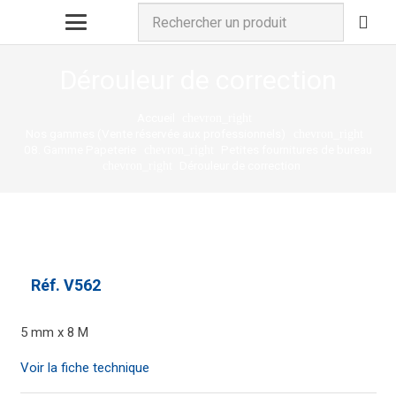
Dérouleur de correction
Accueil
chevron_right
Nos gammes (Vente réservée aux professionnels)
chevron_right
08. Gamme Papeterie
Petites fournitures de bureau
chevron_right
Dérouleur de correction
chevron_right
Réf.
V562
5 mm x 8 M
Voir la fiche technique