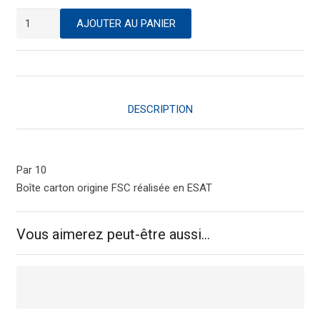
quantité
AJOUTER AU PANIER
de
Dérouleur
de
correction
DESCRIPTION
Par 10
Boîte carton origine FSC réalisée en ESAT
Vous aimerez peut-être aussi…