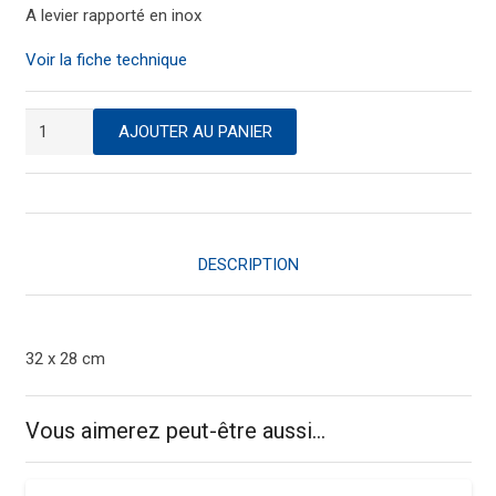
A levier rapporté en inox
Voir la fiche technique
quantité
AJOUTER AU PANIER
de
Classeur
plastifié
(dos
de
DESCRIPTION
7cm)
32 x 28 cm
Vous aimerez peut-être aussi…