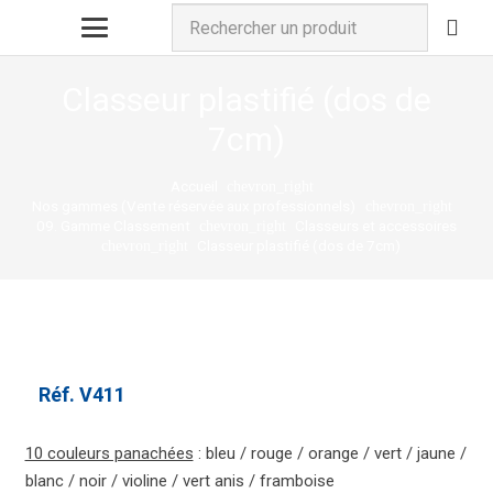
Classeur plastifié (dos de
7cm)
Accueil
chevron_right
Nos gammes (Vente réservée aux professionnels)
chevron_right
09. Gamme Classement
Classeurs et accessoires
chevron_right
Classeur plastifié (dos de 7cm)
chevron_right
Réf.
V411
10 couleurs panachées
: bleu / rouge / orange / vert / jaune /
blanc / noir / violine / vert anis / framboise