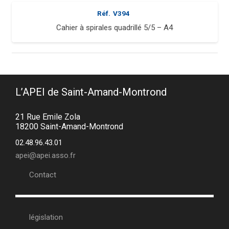
Réf.
V394
Cahier à spirales quadrillé 5/5 – A4
L’APEI de Saint-Amand-Montrond
21 Rue Emile Zola
18200 Saint-Amand-Montrond
02.48.96.43.01
apei@apei.asso.fr
Contact
législation