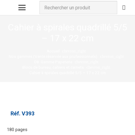
Cahier à spirales quadrillé 5/5
– 17 x 22 cm
Accueil
chevron_right
Nos gammes (Vente réservée aux professionnels)
chevron_right
08. Gamme Papeterie
chevron_right
Blocs de bureau, cahiers et carnets
chevron_right
Cahier à spirales quadrillé 5/5 – 17 x 22 cm
Réf.
V393
180 pages