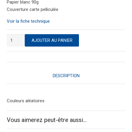
Papier blanc 90g
Couverture carte pelliculée
Voir la fiche technique
quantité
AJOUTER AU PANIER
de
Cahier
à
spirales
quadrillé
DESCRIPTION
5/5
-
17
Couleurs aléatoires
x
22
cm
Vous aimerez peut-être aussi…