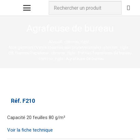
Agrafeuse de bureau
Accueil
chevron_right
Nos gammes (Vente réservée aux professionnels)
chevron_right
08. Gamme Papeterie
Petites fournitures de bureau
chevron_right
Agrafeuse de bureau
chevron_right
Réf.
F210
Capacité 20 feuilles 80 g/m²
Voir la fiche technique