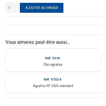
quantité
AJOUTER AU PANIER
de
Agrafeuse
de
bureau
Vous aimerez peut-être aussi…
Réf.
F214
Ôte-agrafes
Réf.
V722 4
Agrafes N° 24/6 standard