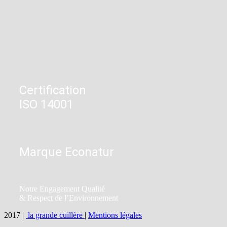
Certification
ISO 14001
Marque Econatur
Notre Engagement Qualité
& Respect de l’Environnement
2017 |
la grande cuillère
|
Mentions légales