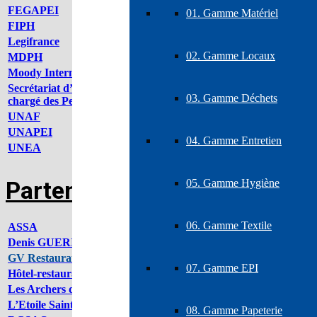
FEGAPEI
Fédération Nati
01. Gamme Matériel
FIPH
Fonds d’Inserti
Legifrance
Droit du travail
02. Gamme Locaux
MDPH
Maison Départe
Moody International
Organisme de cer
Secrétariat d’Etat auprès du Premier ministre
Travail, relations
03. Gamme Déchets
chargé des Personnes handicapées
UNAF
Union Nationale
UNAPEI
Union Nationale
04. Gamme Entretien
UNEA
Union Nationale
Partenaires
05. Gamme Hygiène
06. Gamme Textile
ASSA
Club de football de Saint
Denis GUERIN
Maître artisan et formateur 
GV Restauration Services
Prestataire en restauration
07. Gamme EPI
Hôtel-restaurant « Le Noirlac » ***
Route de Bourges 18 200 
Les Archers du Saint-Amandois
Club de tir à l’arc de Sain
L’Etoile Saint-Amandoise
Club de gymnastique de Sa
08. Gamme Papeterie