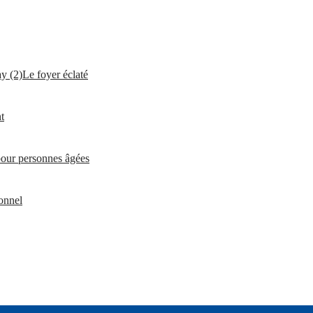
Le foyer éclaté
t
pour personnes âgées
ionnel
onale de Gestion du Fonds pour l’Insertion Professionnelle des Handic
le de Santé
ions Familiales
nales des entreprises, de la concurrence, de la consommation, du travail