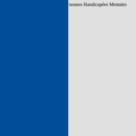
 d’établissements et services pour Personnes Handicapées Mentales
s