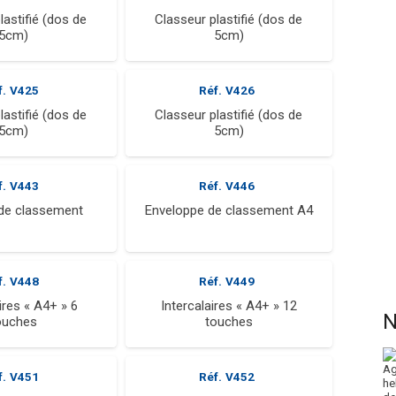
lastifié (dos de
Classeur plastifié (dos de
5cm)
5cm)
f.
V425
Réf.
V426
lastifié (dos de
Classeur plastifié (dos de
5cm)
5cm)
f.
V443
Réf.
V446
de classement
Enveloppe de classement A4
f.
V448
Réf.
V449
ires « A4+ » 6
Intercalaires « A4+ » 12
N
ouches
touches
f.
V451
Réf.
V452