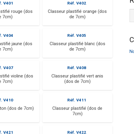
R
f.
V401
Réf.
V402
stifié rouge (dos
Classeur plastifié orange (dos
e 7cm)
de 7cm)
f.
V404
Réf.
V405
C
stifié jaune (dos
Classeur plastifié blanc (dos
e 7cm)
de 7cm)
No
f.
V407
Réf.
V408
tifié violine (dos
Classeur plastifié vert anis
e 7cm)
(dos de 7cm)
f.
V410
Réf.
V411
rton (dos de 7cm)
Classeur plastifié (dos de
7cm)
f.
V421
Réf.
V422