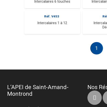
Intercalaires 6 touches
Intercala
Réf.
V453
Ré
Intercalaires 1 à 12
Intercala
Dé
1
L’APEI de Saint-Amand-
Nos Ré
Montrond