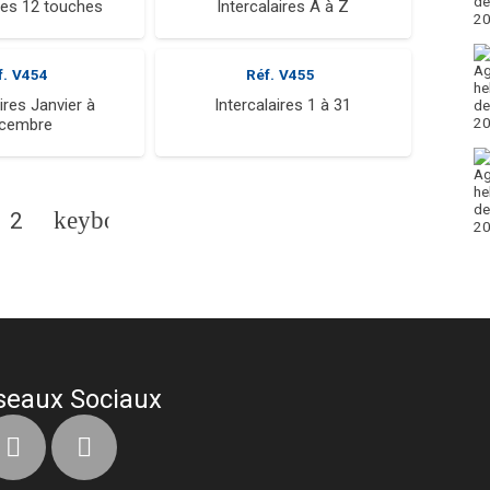
ires 12 touches
Intercalaires A à Z
f.
V454
Réf.
V455
ires Janvier à
Intercalaires 1 à 31
cembre
2
seaux Sociaux