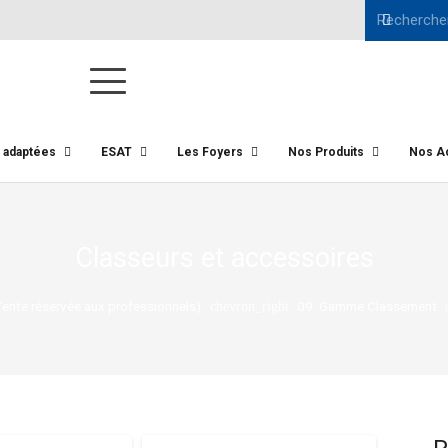
s adaptées
ESAT
Les Foyers
Nos Produits
Nos Ac
Classeurs et accessoires
nte réservée aux professionnels)
09. Gamme Classement
chevron_right