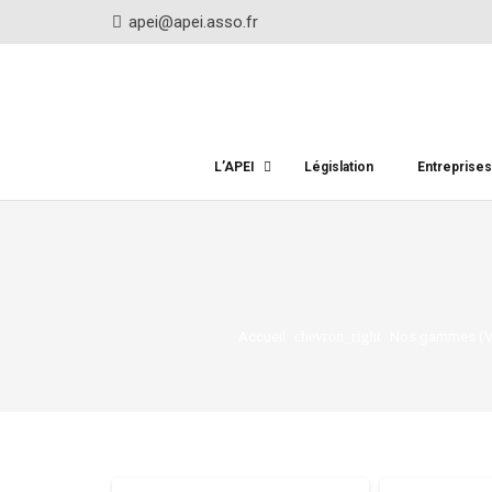
apei@apei.asso.fr
L’APEI
Législation
Entreprise
Accueil
Nos gammes (Ve
chevron_right